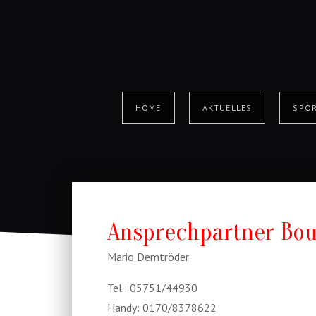
HOME
AKTUELLES
SPOR
Ansprechpartner Bou
Mario Demtröder
Tel.: 05751/44930
Handy: 0170/8378622